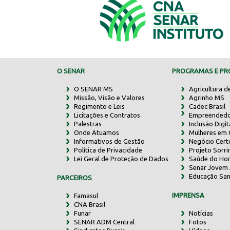
O SENAR
PROGRAMAS E PRO
O SENAR MS
Agricultura d
Missão, Visão e Valores
Agrinho MS
Regimento e Leis
Cadec Brasil
Licitações e Contratos
Empreendedo
Palestras
Inclusão Digit
Onde Atuamos
Mulheres em
Informativos de Gestão
Negócio Cert
Política de Privacidade
Projeto Sorr
Lei Geral de Proteção de Dados
Saúde do Ho
Senar Jovem 
Educação San
PARCEIROS
IMPRENSA
Famasul
CNA Brasil
Funar
Notícias
SENAR ADM Central
Fotos