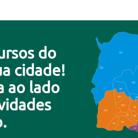
ursos do
CO
a cidade!
LA
a ao lado
AQ
MI
BD
A
ovidades
BO
NI
PO
.
JD
GL
BV
CC
AJ