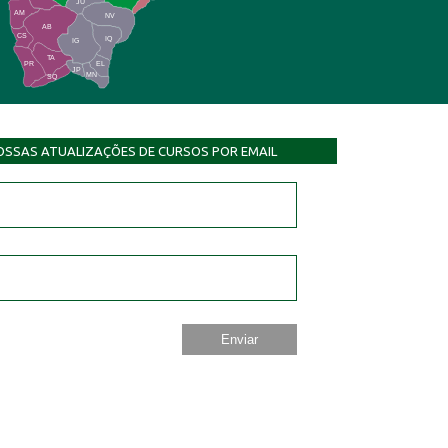
JU
AM
NV
AB
CS
IQ
IG
TA
PR
EL
JP
MN
SQ
OSSAS ATUALIZAÇÕES DE CURSOS POR EMAIL