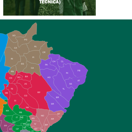
SO
PG
AL
CX
CR
FI
RI
CH
CL
SG
PA
CA
PB
RN
IN
BA
RO
AG
CN
AT
JG
SE
TE
TL
RP
N
DB
CG
BR
SI
SR
NA
MA
RB
BT
NO
IT
DR
AN
AR
DE
DO
FS
IV
GD
BP
PP
VC
NH
LC
CP
TA
JT