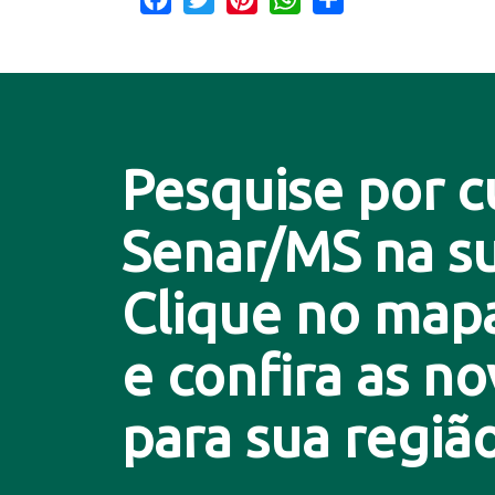
Pesquise por c
Senar/MS na su
Clique no map
e confira as n
para sua região