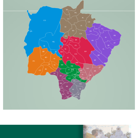
SO
PG
AL
CX
CO
CR
FI
RI
CH
CL
SG
LA
PA
CA
PB
RN
IN
BA
RO
AG
CN
AQ
AT
JG
SE
MI
TE
TL
BD
RP
AN
DB
CG
BR
BO
SI
NI
SR
PO
NA
JD
GL
MA
RB
BT
NO
BV
IT
DR
CC
AN
AR
DE
AJ
DO
FS
IV
GD
BP
PP
VC
NH
LC
CP
TA
JT
JU
AM
NV
AB
CS
IQ
IG
TA
PR
EL
JP
MN
SQ