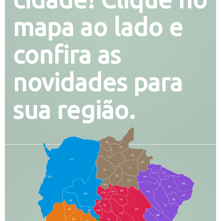
mapa ao lado e
confira as
novidades para
sua região.
SO
PG
AL
CX
CO
CR
FI
RI
CH
CL
SG
LA
PA
CA
PB
RN
IN
BA
RO
AG
CN
AQ
AT
JG
SE
MI
TE
TL
BD
RP
AN
DB
CG
BR
BO
SI
NI