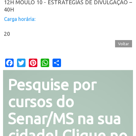
12H MÓULO 10 - ESTRATÉGIAS DE DIVULGAÇÃO –
40H
Carga horária:
20
Voltar
Facebook
Twitter
Pinterest
WhatsApp
Share
Pesquise por
cursos do
Senar/MS na sua
cidade! Clique no