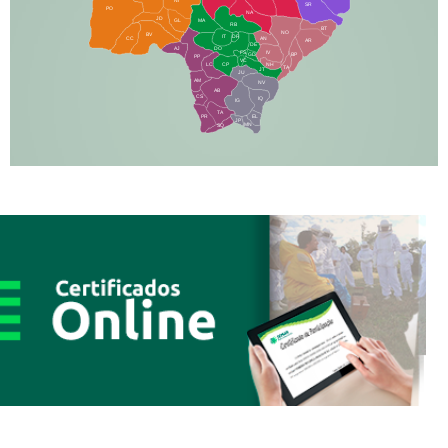
SR
PO
NA
JD
GL
MA
RB
BT
NO
BV
IT
DR
CC
AN
AR
DE
AJ
DO
FS
IV
GD
BP
PP
VC
NH
LC
CP
TA
JT
JU
AM
NV
AB
CS
IQ
IG
TA
PR
EL
JP
MN
SQ