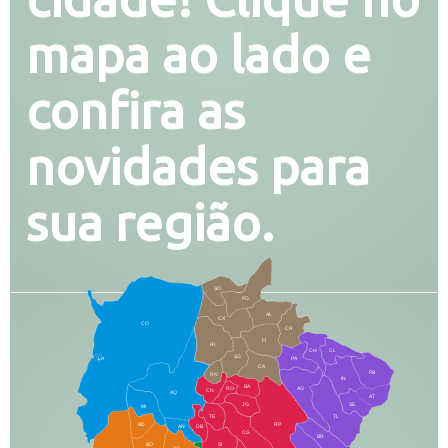
mapa ao lado e
confira as
novidades para
sua região.
SO
PG
AL
CX
CO
CR
FI
RI
CH
CL
SG
LA
PA
CA
PB
RN
IN
BA
RO
AG
CN
AQ
AT
JG
SE
MI
TE
TL
BD
RP
AN
DB
CG
BR
BO
SI
NI