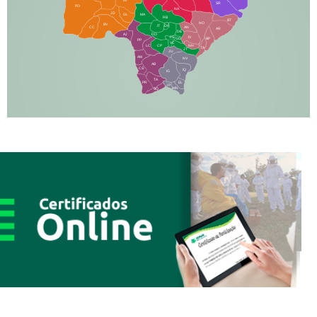
SR
PO
NA
JD
GL
MA
RB
BT
NO
BV
IT
DR
CC
AN
AR
DE
AJ
DO
FS
IV
GD
BP
PP
VC
NH
LC
CP
TA
JT
JU
AM
NV
AB
CS
IQ
IG
TA
PR
EL
JP
MN
SQ