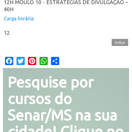
12H MÓULO 10 - ESTRATÉGIAS DE DIVULGAÇÃO –
40H
Carga horária:
12
Voltar
Facebook
Twitter
Pinterest
WhatsApp
Share
Pesquise por
cursos do
Senar/MS na sua
cidade! Clique no