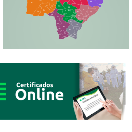
SR
PO
NA
JD
GL
MA
RB
BT
NO
BV
IT
DR
CC
AN
AR
DE
AJ
DO
FS
IV
GD
BP
PP
VC
NH
LC
CP
TA
JT
JU
AM
NV
AB
CS
IQ
IG
TA
PR
EL
JP
MN
SQ