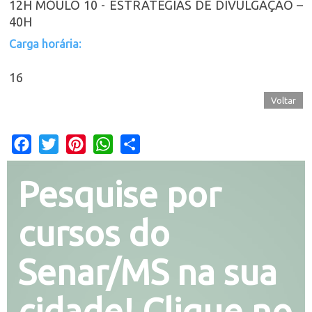
12H MÓULO 10 - ESTRATÉGIAS DE DIVULGAÇÃO –
40H
Carga horária:
16
Voltar
Facebook
Twitter
Pinterest
WhatsApp
Share
Pesquise por
cursos do
Senar/MS na sua
cidade! Clique no