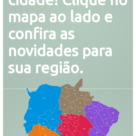
mapa ao lado e
confira as
novidades para
sua região.
SO
PG
AL
CX
CO
CR
FI
RI
CH
CL
SG
LA
PA
CA
PB
RN
IN
BA
RO
AG
CN
AQ
AT
JG
SE
MI
TE
TL
BD
RP
AN
DB
CG
BR
BO
SI
NI