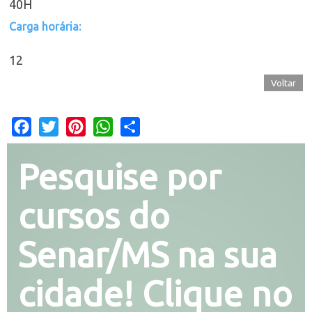
40H
Carga horária:
12
Voltar
Facebook
Twitter
Pinterest
WhatsApp
Share
Pesquise por
cursos do
Senar/MS na sua
cidade! Clique no