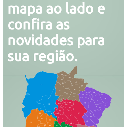
mapa ao lado e
confira as
novidades para
sua região.
SO
PG
AL
CX
CO
CR
FI
RI
CH
CL
SG
LA
PA
CA
PB
RN
IN
BA
RO
AG
CN
AQ
AT
JG
SE
MI
TE
TL
BD
RP
AN
DB
CG
BR
BO
SI
NI
SR
PO
NA
JD
GL
MA
RB