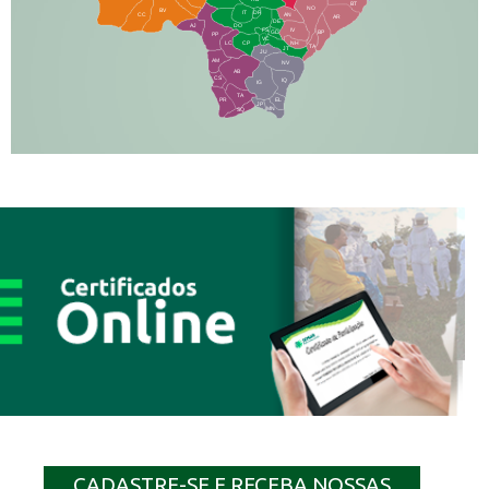
BT
NO
BV
IT
DR
CC
AN
AR
DE
AJ
DO
FS
IV
GD
BP
PP
VC
NH
LC
CP
TA
JT
JU
AM
NV
AB
CS
IQ
IG
TA
PR
EL
JP
MN
SQ
CADASTRE-SE E RECEBA NOSSAS