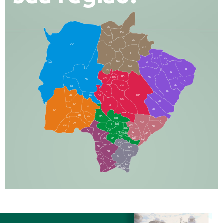
SO
PG
AL
CX
CO
CR
FI
RI
CH
CL
SG
LA
PA
CA
PB
RN
IN
BA
RO
AG
CN
AQ
AT
JG
SE
MI
TE
TL
BD
RP
AN
DB
CG
BR
BO
SI
NI
SR
PO
NA
JD
GL
MA
RB
BT
NO
BV
IT
DR
CC
AN
AR
DE
AJ
DO
FS
IV
GD
BP
PP
VC
NH
LC
CP
TA
JT
JU
AM
NV
AB
CS
IQ
IG
TA
PR
EL
JP
MN
SQ