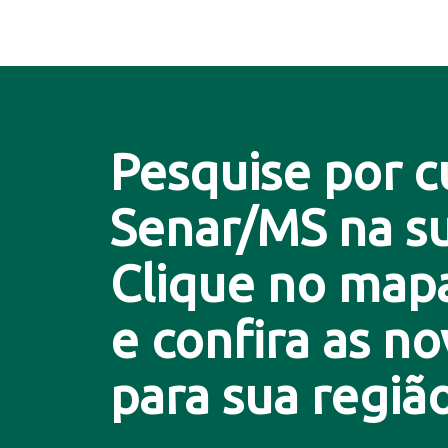
Pesquise por c
Senar/MS na su
Clique no map
e confira as n
para sua região