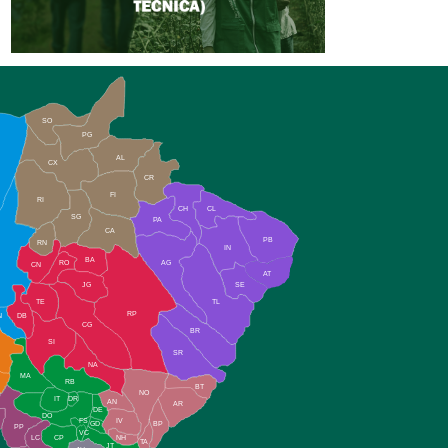
SO
PG
AL
CX
CR
FI
RI
CH
CL
SG
PA
CA
PB
RN
IN
BA
RO
AG
CN
AT
JG
SE
TE
TL
RP
N
DB
CG
BR
SI
SR
NA
MA
RB
BT
NO
IT
DR
AN
AR
DE
DO
FS
IV
GD
BP
PP
VC
NH
LC
CP
TA
JT