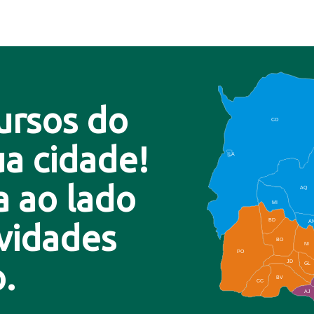
ursos do
CO
a cidade!
LA
a ao lado
AQ
MI
BD
A
ovidades
BO
NI
PO
.
JD
GL
BV
CC
AJ