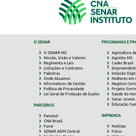
O SENAR
PROGRAMAS E PRO
O SENAR MS
Agricultura d
Missão, Visão e Valores
Agrinho MS
Regimento e Leis
Cadec Brasil
Licitações e Contratos
Empreendedo
Palestras
Inclusão Digit
Onde Atuamos
Mulheres em
Informativos de Gestão
Negócio Cert
Política de Privacidade
Projeto Sorr
Lei Geral de Proteção de Dados
Saúde do Ho
Senar Jovem 
Educação San
PARCEIROS
IMPRENSA
Famasul
CNA Brasil
Funar
Notícias
SENAR ADM Central
Fotos