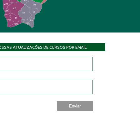
JU
AM
NV
AB
CS
IQ
IG
TA
PR
EL
JP
MN
SQ
OSSAS ATUALIZAÇÕES DE CURSOS POR EMAIL