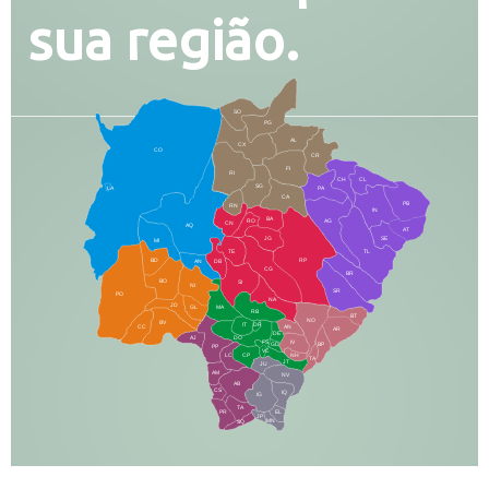
sua região.
SO
PG
AL
CX
CO
CR
FI
RI
CH
CL
SG
LA
PA
CA
PB
RN
IN
BA
RO
AG
CN
AQ
AT
JG
SE
MI
TE
TL
BD
RP
AN
DB
CG
BR
BO
SI
NI
SR
PO
NA
JD
GL
MA
RB
BT
NO
BV
IT
DR
CC
AN
AR
DE
AJ
DO
FS
IV
GD
BP
PP
VC
NH
LC
CP
TA
JT
JU
AM
NV
AB
CS
IQ
IG
TA
PR
EL
JP
MN
SQ