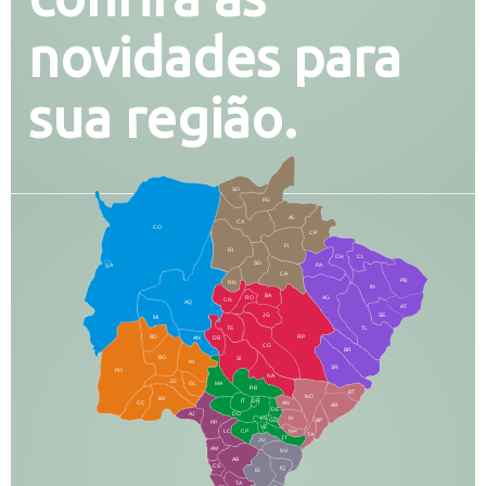
novidades para
sua região.
SO
PG
AL
CX
CO
CR
FI
RI
CH
CL
SG
LA
PA
CA
PB
RN
IN
BA
RO
AG
CN
AQ
AT
JG
SE
MI
TE
TL
BD
RP
AN
DB
CG
BR
BO
SI
NI
SR
PO
NA
JD
GL
MA
RB
BT
NO
BV
IT
DR
CC
AN
AR
DE
AJ
DO
FS
IV
GD
BP
PP
VC
NH
LC
CP
TA
JT
JU
AM
NV
AB
CS
IQ
IG
TA