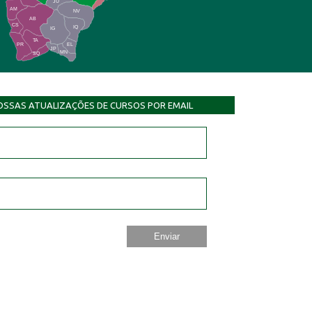
JU
AM
NV
AB
CS
IQ
IG
TA
PR
EL
JP
MN
SQ
OSSAS ATUALIZAÇÕES DE CURSOS POR EMAIL