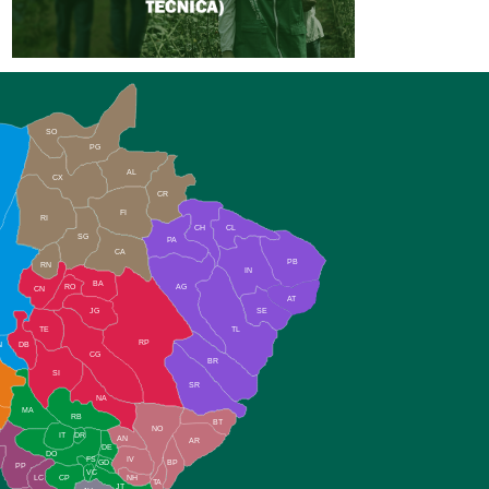
SO
PG
AL
CX
CR
FI
RI
CH
CL
SG
PA
CA
PB
RN
IN
BA
RO
AG
CN
AT
JG
SE
TE
TL
RP
N
DB
CG
BR
SI
SR
NA
MA
RB
BT
NO
IT
DR
AN
AR
DE
DO
FS
IV
GD
BP
PP
VC
NH
LC
CP
TA
JT