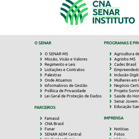
O SENAR
PROGRAMAS E PRO
O SENAR MS
Agricultura d
Missão, Visão e Valores
Agrinho MS
Regimento e Leis
Cadec Brasil
Licitações e Contratos
Empreendedo
Palestras
Inclusão Digit
Onde Atuamos
Mulheres em
Informativos de Gestão
Negócio Cert
Política de Privacidade
Projeto Sorr
Lei Geral de Proteção de Dados
Saúde do Ho
Senar Jovem 
Educação San
PARCEIROS
IMPRENSA
Famasul
CNA Brasil
Funar
Notícias
SENAR ADM Central
Fotos