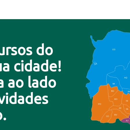
ursos do
CO
a cidade!
LA
a ao lado
AQ
MI
BD
A
ovidades
BO
NI
PO
.
JD
GL
BV
CC
AJ