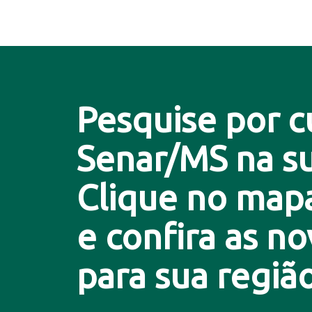
Pesquise por c
Senar/MS na su
Clique no map
e confira as n
para sua região