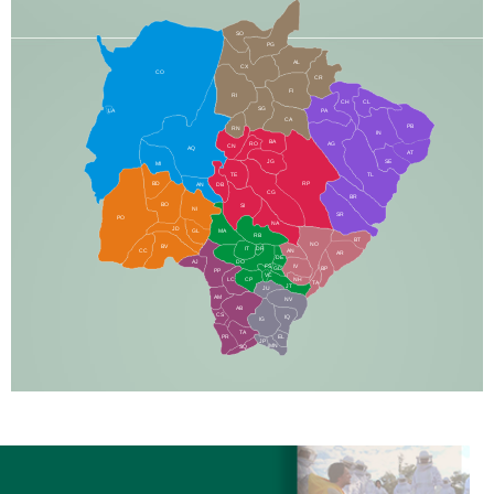
SO
PG
AL
CX
CO
CR
FI
RI
CH
CL
SG
LA
PA
CA
PB
RN
IN
BA
RO
AG
CN
AQ
AT
JG
SE
MI
TE
TL
BD
RP
AN
DB
CG
BR
BO
SI
NI
SR
PO
NA
JD
GL
MA
RB
BT
NO
BV
IT
DR
CC
AN
AR
DE
AJ
DO
FS
IV
GD
BP
PP
VC
NH
LC
CP
TA
JT
JU
AM
NV
AB
CS
IQ
IG
TA
PR
EL
JP
MN
SQ