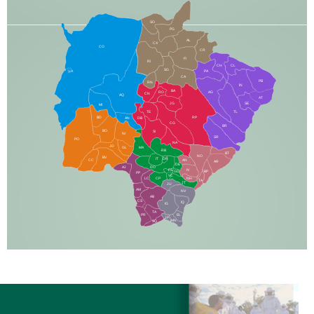
SO
PG
AL
CX
CO
CR
FI
RI
CH
CL
SG
LA
PA
CA
PB
RN
IN
BA
RO
AG
CN
AQ
AT
JG
SE
MI
TE
TL
BD
RP
AN
DB
CG
BR
BO
SI
NI
SR
PO
NA
JD
GL
MA
RB
BT
NO
BV
IT
DR
CC
AN
AR
DE
AJ
DO
FS
IV
GD
BP
PP
VC
NH
LC
CP
TA
JT
JU
AM
NV
AB
CS
IQ
IG
TA
PR
EL
JP
MN
SQ