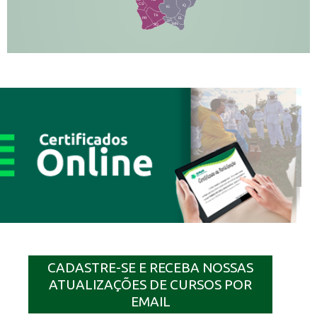
CS
IQ
IG
TA
PR
EL
JP
MN
SQ
CADASTRE-SE E RECEBA NOSSAS
ATUALIZAÇÕES DE CURSOS POR
EMAIL