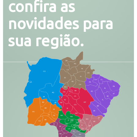
confira as
novidades para
sua região.
SO
PG
AL
CX
CO
CR
FI
RI
CH
CL
SG
LA
PA
CA
PB
RN
IN
BA
RO
AG
CN
AQ
AT
JG
SE
MI
TE
TL
BD
RP
AN
DB
CG
BR
BO
SI
NI
SR
PO
NA
JD
GL
MA
RB
BT
NO
BV
IT
DR
CC
AN
AR
DE
AJ
DO
FS
IV
GD
BP
PP
VC
NH
LC
CP
TA
JT
JU
AM
NV
AB