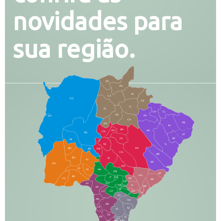
novidades para
sua região.
SO
PG
AL
CX
CO
CR
FI
RI
CH
CL
SG
LA
PA
CA
PB
RN
IN
BA
RO
AG
CN
AQ
AT
JG
SE
MI
TE
TL
BD
RP
AN
DB
CG
BR
BO
SI
NI
SR
PO
NA
JD
GL
MA
RB
BT
NO
BV
IT
DR
CC
AN
AR
DE
AJ
DO
FS
IV
GD
BP
PP
VC
NH
LC
CP
TA
JT
JU
AM
NV
AB
CS
IQ
IG
TA
PR
EL
JP
MN