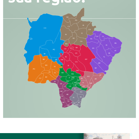
SO
PG
AL
CX
CO
CR
FI
RI
CH
CL
SG
LA
PA
CA
PB
RN
IN
BA
RO
AG
CN
AQ
AT
JG
SE
MI
TE
TL
BD
RP
AN
DB
CG
BR
BO
SI
NI
SR
PO
NA
JD
GL
MA
RB
BT
NO
BV
IT
DR
CC
AN
AR
DE
AJ
DO
FS
IV
GD
BP
PP
VC
NH
LC
CP
TA
JT
JU
AM
NV
AB
CS
IQ
IG
TA
PR
EL
JP
MN
SQ