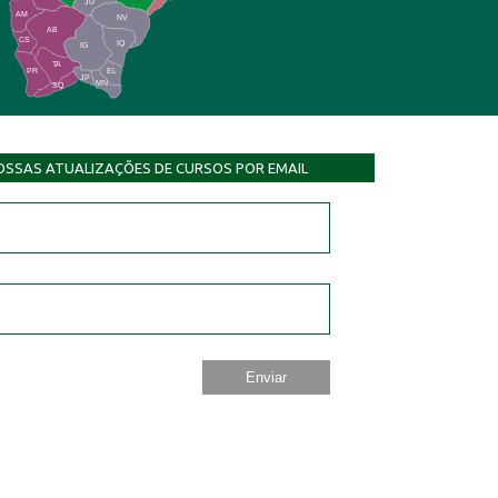
JU
AM
NV
AB
CS
IQ
IG
TA
PR
EL
JP
MN
SQ
OSSAS ATUALIZAÇÕES DE CURSOS POR EMAIL