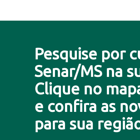
Pesquise por c
Senar/MS na su
Clique no map
e confira as n
para sua região