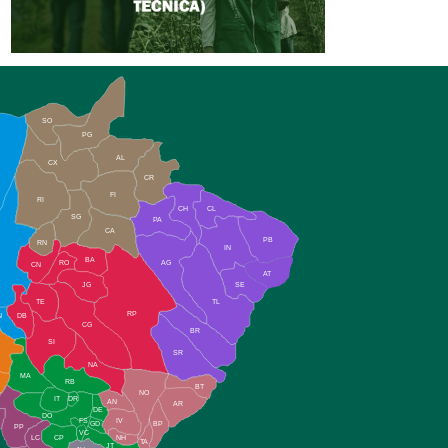
SO
PG
AL
CX
CR
FI
RI
CH
CL
SG
PA
CA
PB
RN
IN
BA
RO
AG
CN
AT
JG
SE
TE
TL
RP
N
DB
CG
BR
SI
SR
NA
MA
RB
BT
NO
IT
DR
AN
AR
DE
DO
FS
IV
GD
BP
PP
VC
NH
LC
CP
TA
JT