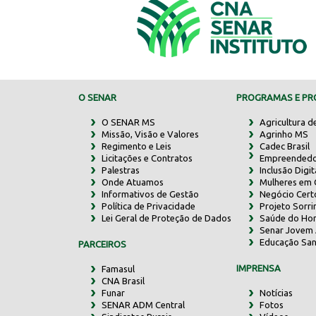
O SENAR
PROGRAMAS E PRO
O SENAR MS
Agricultura d
Missão, Visão e Valores
Agrinho MS
Regimento e Leis
Cadec Brasil
Licitações e Contratos
Empreendedo
Palestras
Inclusão Digit
Onde Atuamos
Mulheres em
Informativos de Gestão
Negócio Cert
Política de Privacidade
Projeto Sorr
Lei Geral de Proteção de Dados
Saúde do Ho
Senar Jovem 
Educação San
PARCEIROS
IMPRENSA
Famasul
CNA Brasil
Funar
Notícias
SENAR ADM Central
Fotos