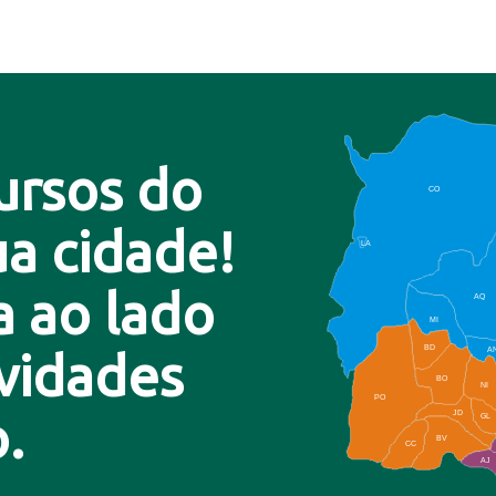
ursos do
CO
a cidade!
LA
a ao lado
AQ
MI
BD
A
ovidades
BO
NI
PO
.
JD
GL
BV
CC
AJ