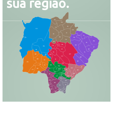
sua região.
SO
PG
AL
CX
CO
CR
FI
RI
CH
CL
SG
LA
PA
CA
PB
RN
IN
BA
RO
AG
CN
AQ
AT
JG
SE
MI
TE
TL
BD
RP
AN
DB
CG
BR
BO
SI
NI
SR
PO
NA
JD
GL
MA
RB
BT
NO
BV
IT
DR
CC
AN
AR
DE
AJ
DO
FS
IV
GD
BP
PP
VC
NH
LC
CP
TA
JT
JU
AM
NV
AB
CS
IQ
IG
TA
PR
EL
JP
MN
SQ