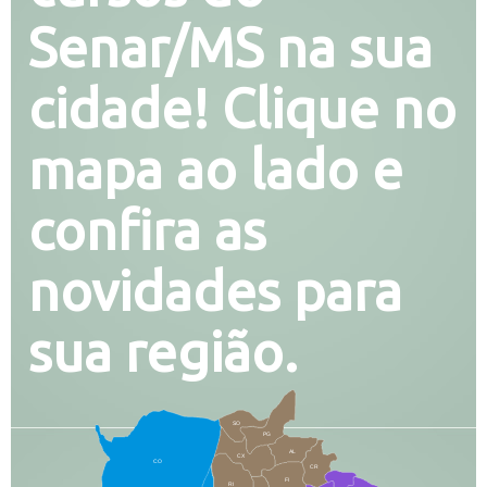
Senar/MS na sua
cidade! Clique no
mapa ao lado e
confira as
novidades para
sua região.
SO
PG
AL
CX
CO
CR
FI
RI