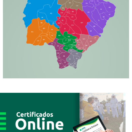
CH
CL
SG
LA
PA
CA
PB
RN
IN
BA
RO
AG
CN
AQ
AT
JG
SE
MI
TE
TL
BD
RP
AN
DB
CG
BR
BO
SI
NI
SR
PO
NA
JD
GL
MA
RB
BT
NO
BV
IT
DR
CC
AN
AR
DE
AJ
DO
FS
IV
GD
BP
PP
VC
NH
LC
CP
TA
JT
JU
AM
NV
AB
CS
IQ
IG
TA
PR
EL
JP
MN
SQ