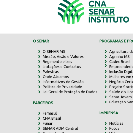
O SENAR
PROGRAMAS E PRO
O SENAR MS
Agricultura d
Missão, Visão e Valores
Agrinho MS
Regimento e Leis
Cadec Brasil
Licitações e Contratos
Empreendedo
Palestras
Inclusão Digit
Onde Atuamos
Mulheres em
Informativos de Gestão
Negócio Cert
Política de Privacidade
Projeto Sorr
Lei Geral de Proteção de Dados
Saúde do Ho
Senar Jovem 
Educação San
PARCEIROS
IMPRENSA
Famasul
CNA Brasil
Funar
Notícias
SENAR ADM Central
Fotos