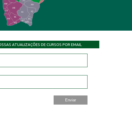
JU
AM
NV
AB
CS
IQ
IG
TA
PR
EL
JP
MN
SQ
OSSAS ATUALIZAÇÕES DE CURSOS POR EMAIL