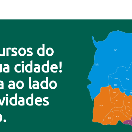
ursos do
CO
a cidade!
LA
a ao lado
AQ
MI
BD
A
ovidades
BO
NI
PO
.
JD
GL
BV
CC
AJ