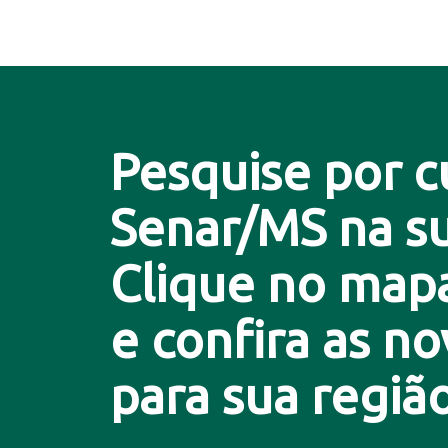
Pesquise por c
Senar/MS na su
Clique no map
e confira as n
para sua região