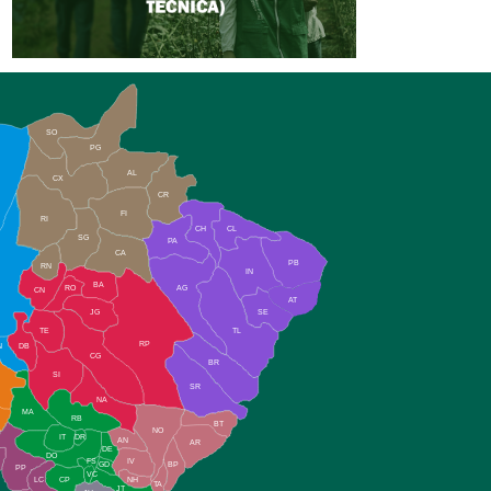
SO
PG
AL
CX
CR
FI
RI
CH
CL
SG
PA
CA
PB
RN
IN
BA
RO
AG
CN
AT
JG
SE
TE
TL
RP
N
DB
CG
BR
SI
SR
NA
MA
RB
BT
NO
IT
DR
AN
AR
DE
DO
FS
IV
GD
BP
PP
VC
NH
LC
CP
TA
JT