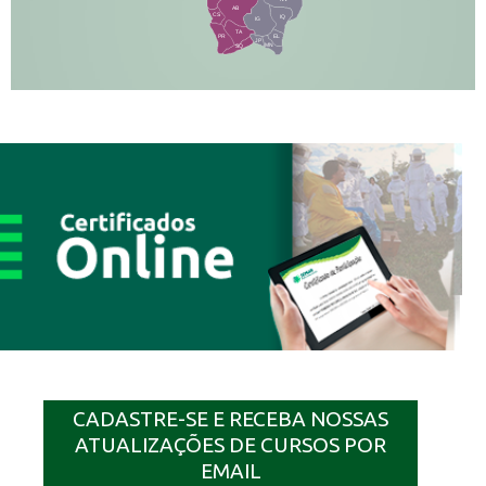
AB
CS
IQ
IG
TA
PR
EL
JP
MN
SQ
CADASTRE-SE E RECEBA NOSSAS
ATUALIZAÇÕES DE CURSOS POR
EMAIL