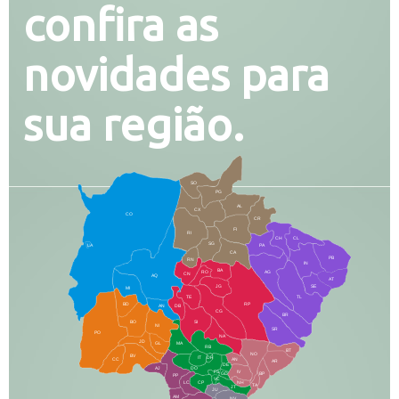
confira as
novidades para
sua região.
SO
PG
AL
CX
CO
CR
FI
RI
CH
CL
SG
LA
PA
CA
PB
RN
IN
BA
RO
AG
CN
AQ
AT
JG
SE
MI
TE
TL
BD
RP
AN
DB
CG
BR
BO
SI
NI
SR
PO
NA
JD
GL
MA
RB
BT
NO
BV
IT
DR
CC
AN
AR
DE
AJ
DO
FS
IV
GD
BP
PP
VC
NH
LC
CP
TA
JT
JU
AM
NV