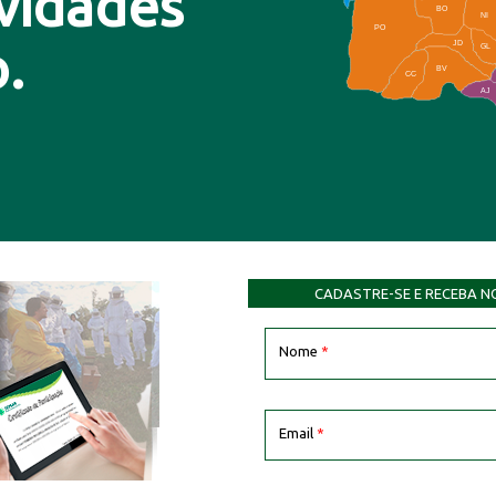
ovidades
BO
NI
PO
.
JD
GL
BV
CC
AJ
CADASTRE-SE E RECEBA N
Nome
*
Email
*