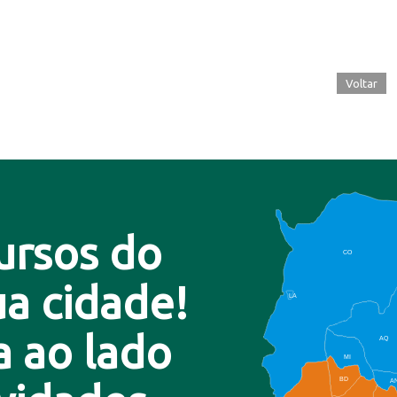
Voltar
ursos do
CO
a cidade!
LA
a ao lado
AQ
MI
BD
A