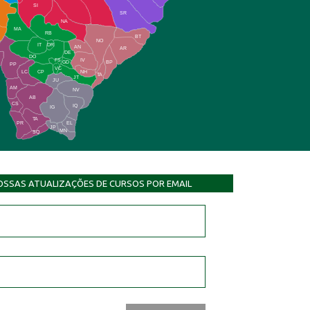
SI
SR
NA
MA
RB
BT
NO
IT
DR
AN
AR
DE
DO
FS
IV
GD
BP
PP
VC
NH
LC
CP
TA
JT
JU
AM
NV
AB
CS
IQ
IG
TA
PR
EL
JP
MN
SQ
OSSAS ATUALIZAÇÕES DE CURSOS POR EMAIL