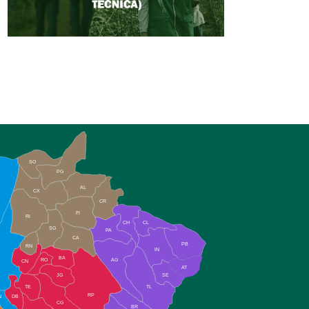
SO
PG
AL
CX
CR
FI
RI
CH
CL
SG
PA
CA
PB
RN
IN
BA
RO
AG
CN
AT
JG
SE
TE
TL
RP
N
DB
CG
BR