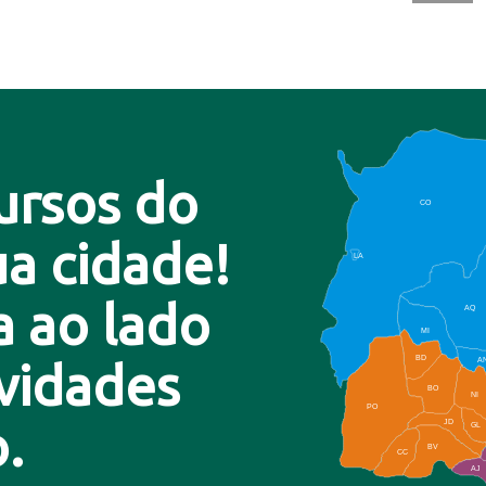
ursos do
CO
a cidade!
LA
a ao lado
AQ
MI
BD
A
ovidades
BO
NI
PO
.
JD
GL
BV
CC
AJ