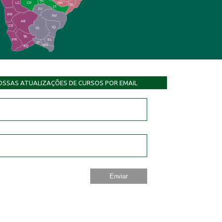
NH
LC
CP
TA
JT
JU
AM
NV
AB
CS
IQ
IG
TA
PR
EL
JP
MN
SQ
OSSAS ATUALIZAÇÕES DE CURSOS POR EMAIL