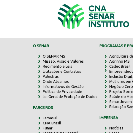
O SENAR
PROGRAMAS E PRO
O SENAR MS
Agricultura d
Missão, Visão e Valores
Agrinho MS
Regimento e Leis
Cadec Brasil
Licitações e Contratos
Empreendedo
Palestras
Inclusão Digit
Onde Atuamos
Mulheres em
Informativos de Gestão
Negócio Cert
Política de Privacidade
Projeto Sorr
Lei Geral de Proteção de Dados
Saúde do Ho
Senar Jovem 
Educação San
PARCEIROS
IMPRENSA
Famasul
CNA Brasil
Funar
Notícias