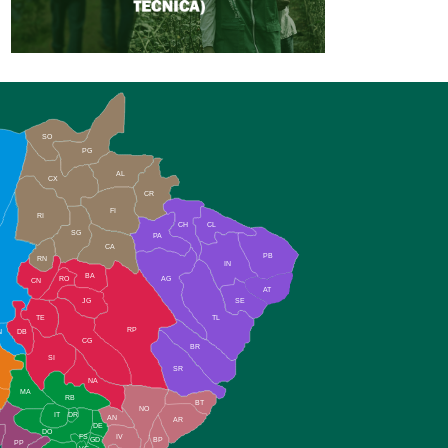
SO
PG
AL
CX
CR
FI
RI
CH
CL
SG
PA
CA
PB
RN
IN
BA
RO
AG
CN
AT
JG
SE
TE
TL
RP
N
DB
CG
BR
SI
SR
NA
MA
RB
BT
NO
IT
DR
AN
AR
DE
DO
FS
IV
GD
BP
PP
VC