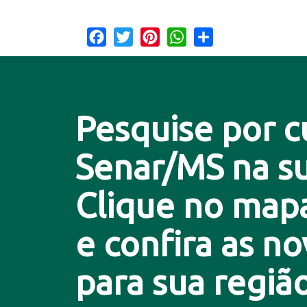
Facebook
Twitter
Pinterest
WhatsApp
Share
Pesquise por c
Senar/MS na su
Clique no map
e confira as n
para sua região