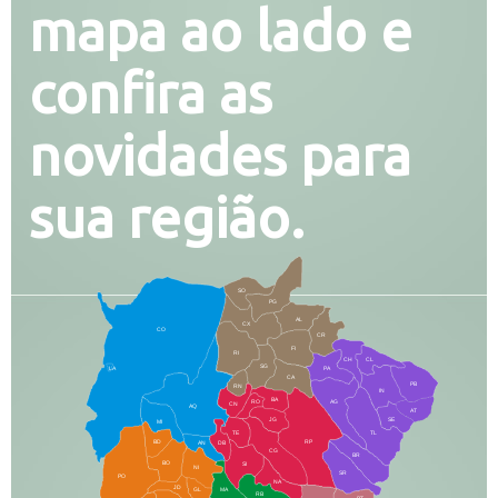
mapa ao lado e
confira as
novidades para
sua região.
SO
PG
AL
CX
CO
CR
FI
RI
CH
CL
SG
LA
PA
CA
PB
RN
IN
BA
RO
AG
CN
AQ
AT
JG
SE
MI
TE
TL
BD
RP
AN
DB
CG
BR
BO
SI
NI
SR
PO
NA
JD
GL
MA
RB