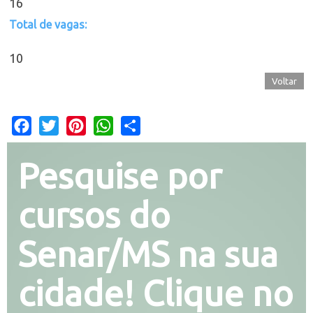
16
Total de vagas:
10
Voltar
Facebook
Twitter
Pinterest
WhatsApp
Share
Pesquise por
cursos do
Senar/MS na sua
cidade! Clique no