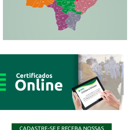
BT
NO
BV
IT
DR
CC
AN
AR
DE
AJ
DO
FS
IV
GD
BP
PP
VC
NH
LC
CP
TA
JT
JU
AM
NV
AB
CS
IQ
IG
TA
PR
EL
JP
MN
SQ
CADASTRE-SE E RECEBA NOSSAS