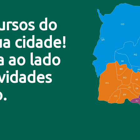
ursos do
CO
a cidade!
LA
a ao lado
AQ
MI
BD
A
ovidades
BO
NI
PO
.
JD
GL
BV
CC
AJ