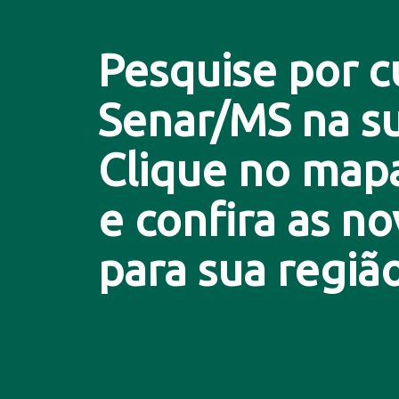
Pesquise por c
Senar/MS na su
Clique no map
e confira as n
para sua região