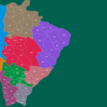
SO
PG
AL
CX
CR
FI
RI
CH
CL
SG
PA
CA
PB
RN
IN
BA
RO
AG
CN
AT
JG
SE
TE
TL
RP
N
DB
CG
BR
SI
SR
NA
MA
RB
BT
NO
IT
DR
AN
AR
DE
DO
FS
IV
GD
BP
PP
VC
NH
LC
CP
TA
JT
JU
AM
NV
AB
CS
IQ
IG
TA
PR
EL
JP
MN
SQ