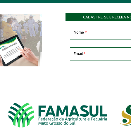
CADASTRE-SE E RECEBA N
Nome
*
Email
*