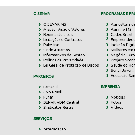
O SENAR
PROGRAMAS E PRO
O SENAR MS
Agricultura d
Missão, Visão e Valores
Agrinho MS
Regimento e Leis
Cadec Brasil
Licitações e Contratos
Empreendedo
Palestras
Inclusão Digit
Onde Atuamos
Mulheres em
Informativos de Gestão
Negócio Cert
Política de Privacidade
Projeto Sorr
Lei Geral de Proteção de Dados
Saúde do Ho
Senar Jovem 
Educação San
PARCEIROS
IMPRENSA
Famasul
CNA Brasil
Funar
Notícias
SENAR ADM Central
Fotos
Sindicatos Rurais
Vídeos
SERVIÇOS
Arrecadação