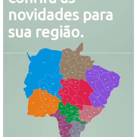
novidades para
sua região.
SO
PG
AL
CX
CO
CR
FI
RI
CH
CL
SG
LA
PA
CA
PB
RN
IN
BA
RO
AG
CN
AQ
AT
JG
SE
MI
TE
TL
BD
RP
AN
DB
CG
BR
BO
SI
NI
SR
PO
NA
JD
GL
MA
RB
BT
NO
BV
IT
DR
CC
AN
AR
DE
AJ
DO
FS
IV
GD
BP
PP
VC
NH
LC
CP
TA
JT
JU
AM
NV
AB
CS
IQ
IG
TA
PR
EL