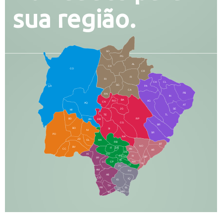
sua região.
SO
PG
AL
CX
CO
CR
FI
RI
CH
CL
SG
LA
PA
CA
PB
RN
IN
BA
RO
AG
CN
AQ
AT
JG
SE
MI
TE
TL
BD
RP
AN
DB
CG
BR
BO
SI
NI
SR
PO
NA
JD
GL
MA
RB
BT
NO
BV
IT
DR
CC
AN
AR
DE
AJ
DO
FS
IV
GD
BP
PP
VC
NH
LC
CP
TA
JT
JU
AM
NV
AB
CS
IQ
IG
TA
PR
EL
JP
MN
SQ