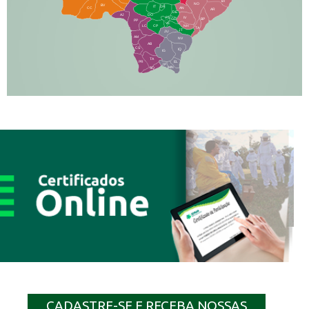
BT
NO
BV
IT
DR
CC
AN
AR
DE
AJ
DO
FS
IV
GD
BP
PP
VC
NH
LC
CP
TA
JT
JU
AM
NV
AB
CS
IQ
IG
TA
PR
EL
JP
MN
SQ
CADASTRE-SE E RECEBA NOSSAS