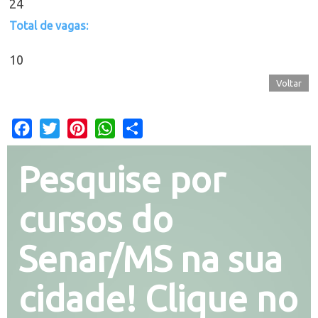
24
Total de vagas:
10
Voltar
Facebook
Twitter
Pinterest
WhatsApp
Share
Pesquise por
cursos do
Senar/MS na sua
cidade! Clique no