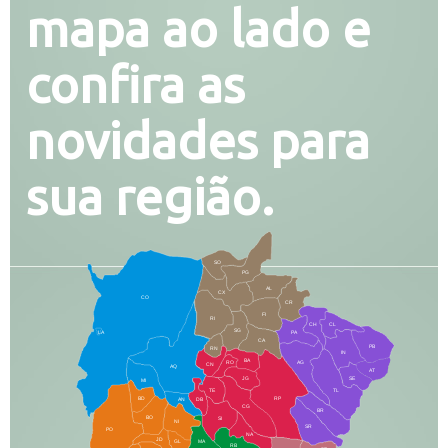
mapa ao lado e
confira as
novidades para
sua região.
SO
PG
AL
CX
CO
CR
FI
RI
CH
CL
SG
LA
PA
CA
PB
RN
IN
BA
RO
AG
CN
AQ
AT
JG
SE
MI
TE
TL
BD
RP
AN
DB
CG
BR
BO
SI
NI
SR
PO
NA
JD
GL
MA
RB