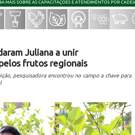
IBA MAIS SOBRE AS CAPACITAÇÕES E ATENDIMENTOS POR CADE
aram Juliana a unir
elos frutos regionais
uição, pesquisadora encontrou no campo a chave para
l