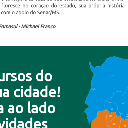
floresce no coração do estado, sua própria história
ão com o apoio do Senar/MS.
amasul - Michael Franco
ursos do
CO
a cidade!
LA
a ao lado
AQ
MI
BD
A
ovidades
BO
NI