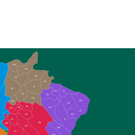
SO
PG
AL
CX
CR
FI
RI
CH
CL
SG
PA
CA
PB
RN
IN
BA
RO
AG
CN
AT
JG
SE
TE
TL
RP
N
DB
CG
BR
SI
SR