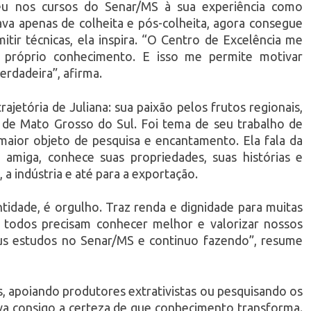
eu nos cursos do Senar/MS à sua experiência como
ava apenas de colheita e pós-colheita, agora consegue
itir técnicas, ela inspira. “O Centro de Excelência me
próprio conhecimento. E isso me permite motivar
rdadeira”, afirma.
jetória de Juliana: sua paixão pelos frutos regionais,
o de Mato Grosso do Sul. Foi tema de seu trabalho de
aior objeto de pesquisa e encantamento. Ela fala da
amiga, conhece suas propriedades, suas histórias e
, a indústria e até para a exportação.
ntidade, é orgulho. Traz renda e dignidade para muitas
 todos precisam conhecer melhor e valorizar nossos
eus estudos no Senar/MS e continuo fazendo”, resume
s, apoiando produtores extrativistas ou pesquisando os
eva consigo a certeza de que conhecimento transforma.