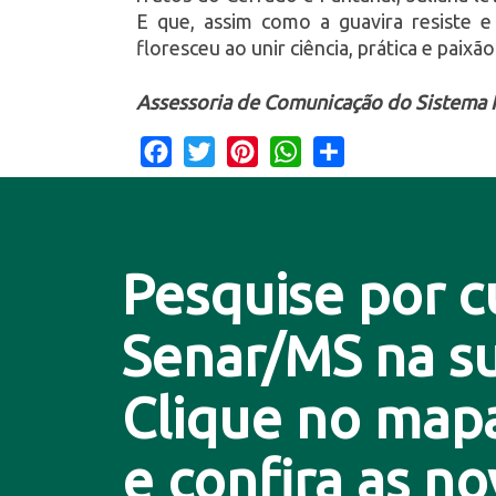
E que, assim como a guavira resiste e 
floresceu ao unir ciência, prática e paix
Assessoria de Comunicação do Sistema F
Facebook
Twitter
Pinterest
WhatsApp
Share
Pesquise por c
Senar/MS na su
Clique no map
e confira as n