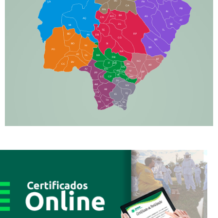
SG
LA
PA
CA
PB
RN
IN
BA
RO
AG
CN
AQ
AT
JG
SE
MI
TE
TL
BD
RP
AN
DB
CG
BR
BO
SI
NI
SR
PO
NA
JD
GL
MA
RB
BT
NO
BV
IT
DR
CC
AN
AR
DE
AJ
DO
FS
IV
GD
BP
PP
VC
NH
LC
CP
TA
JT
JU
AM
NV
AB
CS
IQ
IG
TA
PR
EL
JP
MN
SQ