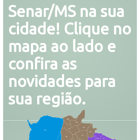
Senar/MS na sua
cidade! Clique no
mapa ao lado e
confira as
novidades para
sua região.
SO
PG
AL
CX
CO
CR
FI
RI
CH
CL