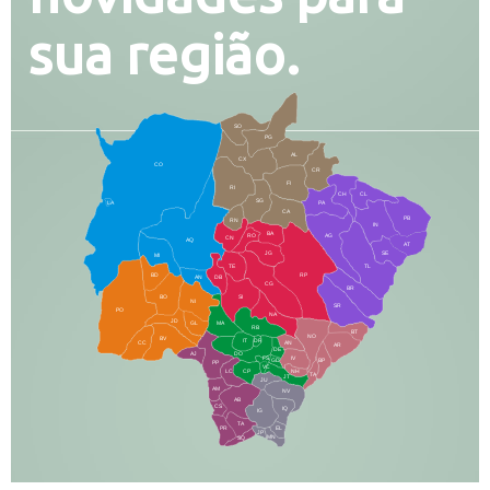
sua região.
SO
PG
AL
CX
CO
CR
FI
RI
CH
CL
SG
LA
PA
CA
PB
RN
IN
BA
RO
AG
CN
AQ
AT
JG
SE
MI
TE
TL
BD
RP
AN
DB
CG
BR
BO
SI
NI
SR
PO
NA
JD
GL
MA
RB
BT
NO
BV
IT
DR
CC
AN
AR
DE
AJ
DO
FS
IV
GD
BP
PP
VC
NH
LC
CP
TA
JT
JU
AM
NV
AB
CS
IQ
IG
TA
PR
EL
JP
MN
SQ