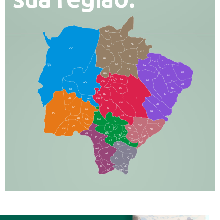
SO
PG
AL
CX
CO
CR
FI
RI
CH
CL
SG
LA
PA
CA
PB
RN
IN
BA
RO
AG
CN
AQ
AT
JG
SE
MI
TE
TL
BD
RP
AN
DB
CG
BR
BO
SI
NI
SR
PO
NA
JD
GL
MA
RB
BT
NO
BV
IT
DR
CC
AN
AR
DE
AJ
DO
FS
IV
GD
BP
PP
VC
NH
LC
CP
TA
JT
JU
AM
NV
AB
CS
IQ
IG
TA
PR
EL
JP
MN
SQ