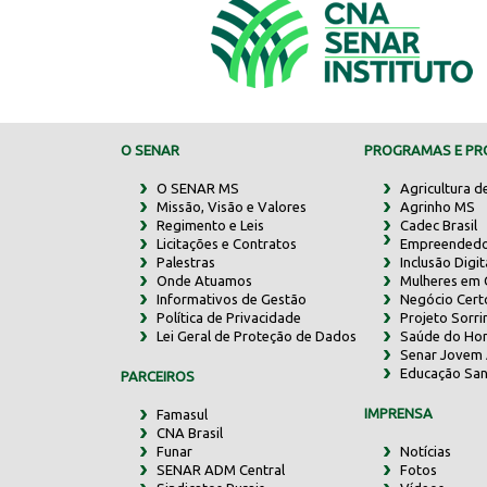
O SENAR
PROGRAMAS E PRO
O SENAR MS
Agricultura d
Missão, Visão e Valores
Agrinho MS
Regimento e Leis
Cadec Brasil
Licitações e Contratos
Empreendedo
Palestras
Inclusão Digit
Onde Atuamos
Mulheres em
Informativos de Gestão
Negócio Cert
Política de Privacidade
Projeto Sorr
Lei Geral de Proteção de Dados
Saúde do Ho
Senar Jovem 
Educação San
PARCEIROS
IMPRENSA
Famasul
CNA Brasil
Funar
Notícias
SENAR ADM Central
Fotos