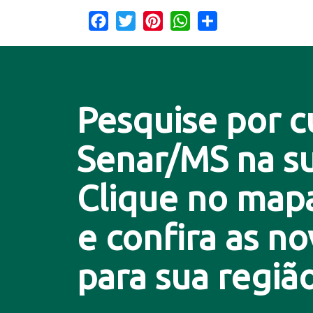
Facebook
Twitter
Pinterest
WhatsApp
Share
Pesquise por c
Senar/MS na su
Clique no map
e confira as n
para sua região