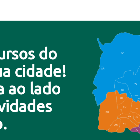
ursos do
CO
a cidade!
LA
a ao lado
AQ
MI
BD
A
ovidades
BO
NI
PO
.
JD
GL
BV
CC
AJ