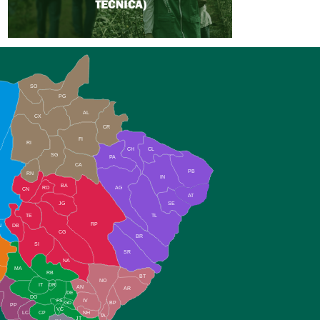
SO
PG
AL
CX
CR
FI
RI
CH
CL
SG
PA
CA
PB
RN
IN
BA
RO
AG
CN
AT
JG
SE
TE
TL
RP
N
DB
CG
BR
SI
SR
NA
MA
RB
BT
NO
IT
DR
AN
AR
DE
DO
FS
IV
GD
BP
PP
VC
NH
LC
CP
TA
JT