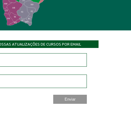
JU
AM
NV
AB
CS
IQ
IG
TA
PR
EL
JP
MN
SQ
OSSAS ATUALIZAÇÕES DE CURSOS POR EMAIL