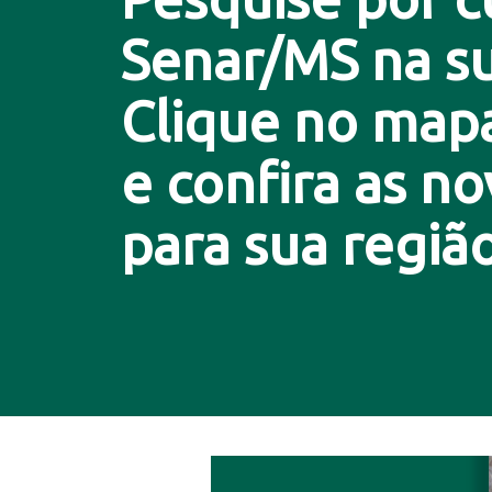
Senar/MS na su
Clique no map
e confira as n
para sua região