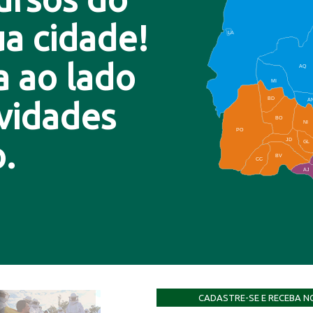
a cidade!
LA
a ao lado
AQ
MI
BD
A
ovidades
BO
NI
PO
.
JD
GL
BV
CC
AJ
CADASTRE-SE E RECEBA N