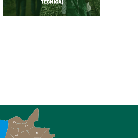
SO
PG
AL
CX