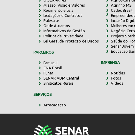
O SENAR MS
Agricultura d
Missão, Visão e Valores
Agrinho MS
Regimento e Leis
Cadec Brasil
Licitações e Contratos
Empreendedo
Palestras
Inclusão Digit
Onde Atuamos
Mulheres em
Informativos de Gestão
Negócio Cert
Política de Privacidade
Projeto Sorr
Lei Geral de Proteção de Dados
Saúde do Ho
Senar Jovem 
Educação San
PARCEIROS
IMPRENSA
Famasul
CNA Brasil
Funar
Notícias
SENAR ADM Central
Fotos
Sindicatos Rurais
Vídeos
SERVIÇOS
Arrecadação