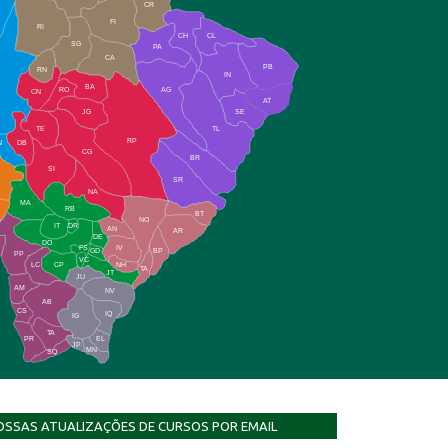
CR
FI
RI
CH
CL
SG
PA
CA
PB
RN
IN
BA
RO
AG
CN
AT
JG
SE
TE
TL
RP
N
DB
CG
BR
SI
SR
NA
MA
RB
BT
NO
IT
DR
AN
AR
DE
DO
FS
IV
GD
BP
PP
VC
NH
LC
CP
TA
JT
JU
AM
NV
AB
CS
IQ
IG
TA
PR
EL
JP
MN
SQ
OSSAS ATUALIZAÇÕES DE CURSOS POR EMAIL