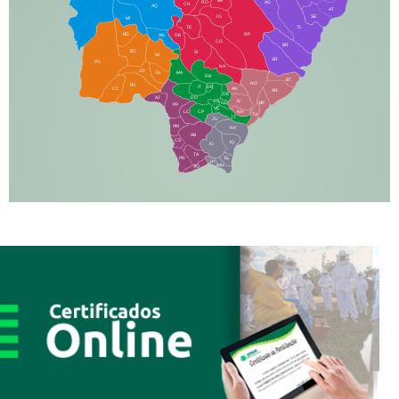
RO
AG
CN
AQ
AT
JG
SE
MI
TE
TL
BD
RP
AN
DB
CG
BR
BO
SI
NI
SR
PO
NA
JD
GL
MA
RB
BT
NO
BV
IT
DR
CC
AN
AR
DE
AJ
DO
FS
IV
GD
BP
PP
VC
NH
LC
CP
TA
JT
JU
AM
NV
AB
CS
IQ
IG
TA
PR
EL
JP
MN
SQ