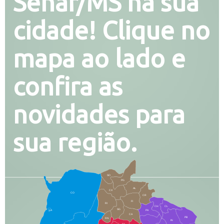
Senar/MS na sua
cidade! Clique no
mapa ao lado e
confira as
novidades para
sua região.
SO
PG
AL
CX
CO
CR
FI
RI
CH
CL
SG
LA
PA
CA
PB
RN
IN
BA