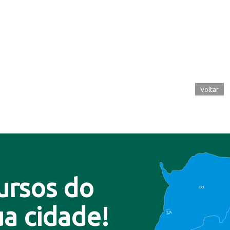
Voltar
ursos do
CO
a cidade!
LA