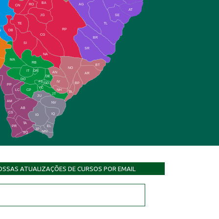
BA
RO
AG
CN
AT
JG
SE
TE
TL
RP
N
DB
CG
BR
SI
SR
NA
MA
RB
BT
NO
IT
DR
AN
AR
DE
DO
FS
IV
GD
BP
PP
VC
NH
LC
CP
TA
JT
JU
AM
NV
AB
CS
IQ
IG
TA
PR
EL
JP
MN
SQ
OSSAS ATUALIZAÇÕES DE CURSOS POR EMAIL