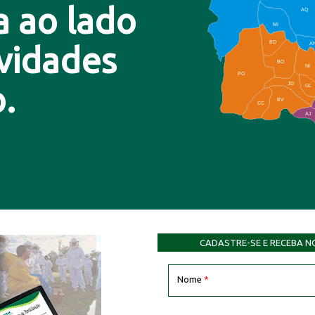
a ao lado
AQ
MI
BD
A
ovidades
BO
NI
PO
.
JD
GL
BV
CC
AJ
CADASTRE-SE E RECEBA N
Nome
*