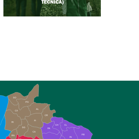
SO
PG
AL
CX
CR
FI
RI
CH
CL
SG
PA
CA
PB
RN
IN