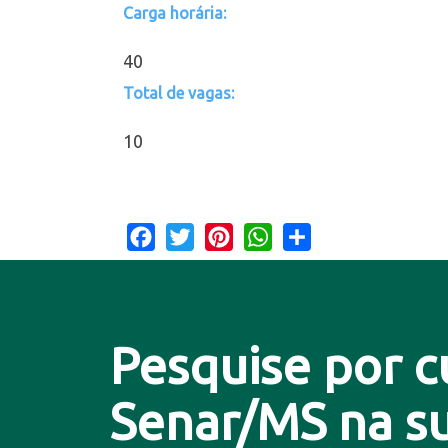
Carga horária:
40
Total de vagas:
10
Facebook
Twitter
Pinterest
WhatsApp
Share
Pesquise por c
Senar/MS na su