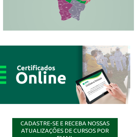
TA
JT
JU
AM
NV
AB
CS
IQ
IG
TA
PR
EL
JP
MN
SQ
CADASTRE-SE E RECEBA NOSSAS
ATUALIZAÇÕES DE CURSOS POR