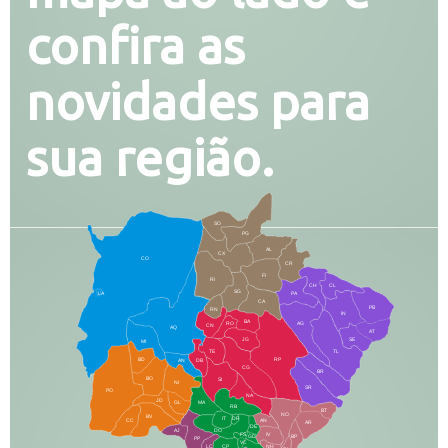
confira as
novidades para
sua região.
SO
PG
AL
CX
CO
CR
FI
RI
CH
CL
SG
LA
PA
CA
PB
RN
IN
BA
RO
AG
CN
AQ
AT
JG
SE
MI
TE
TL
BD
RP
AN
DB
CG
BR
BO
SI
NI
SR
PO
NA
JD
GL
MA
RB
BT
NO
BV
IT
DR
CC
AN
AR
DE
AJ
DO
FS
IV
GD
BP
PP
VC
NH
LC
CP