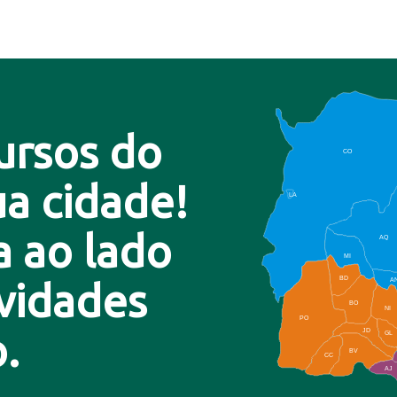
ursos do
CO
a cidade!
LA
a ao lado
AQ
MI
BD
A
ovidades
BO
NI
PO
.
JD
GL
BV
CC
AJ