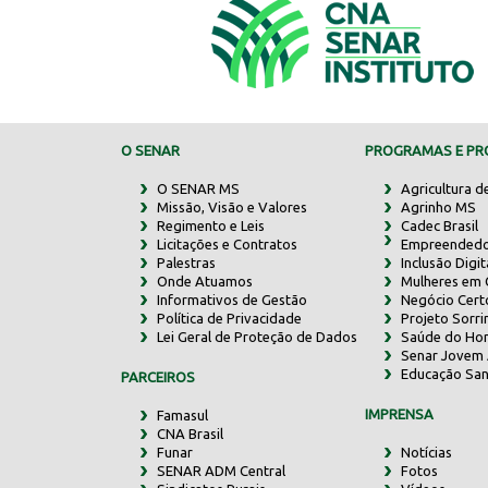
O SENAR
PROGRAMAS E PRO
O SENAR MS
Agricultura d
Missão, Visão e Valores
Agrinho MS
Regimento e Leis
Cadec Brasil
Licitações e Contratos
Empreendedo
Palestras
Inclusão Digit
Onde Atuamos
Mulheres em
Informativos de Gestão
Negócio Cert
Política de Privacidade
Projeto Sorr
Lei Geral de Proteção de Dados
Saúde do Ho
Senar Jovem 
Educação San
PARCEIROS
IMPRENSA
Famasul
CNA Brasil
Funar
Notícias
SENAR ADM Central
Fotos