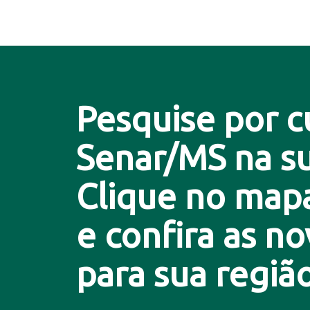
Pesquise por c
Senar/MS na su
Clique no map
e confira as n
para sua região