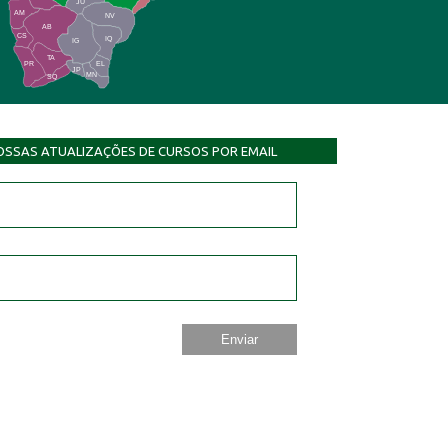
JU
AM
NV
AB
CS
IQ
IG
TA
PR
EL
JP
MN
SQ
OSSAS ATUALIZAÇÕES DE CURSOS POR EMAIL