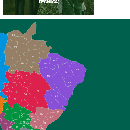
SO
PG
AL
CX
CR
FI
RI
CH
CL
SG
PA
CA
PB
RN
IN
BA
RO
AG
CN
AT
JG
SE
TE
TL
RP
N
DB
CG
BR
SI
SR
NA
MA
RB
BT
NO
IT
DR
AN
AR
DE
DO
FS
IV
GD
BP
PP
VC
NH
LC
CP
TA
JT