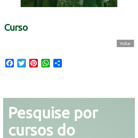
Curso
Voltar
Facebook
Twitter
Pinterest
WhatsApp
Share
Pesquise por
cursos do