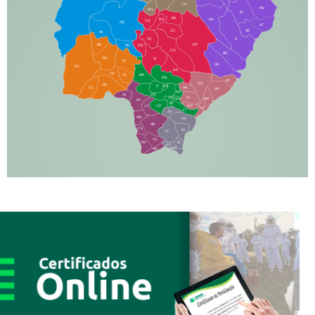
CA
PB
RN
IN
BA
RO
AG
CN
AQ
AT
JG
SE
MI
TE
TL
BD
RP
AN
DB
CG
BR
BO
SI
NI
SR
PO
NA
JD
GL
MA
RB
BT
NO
BV
IT
DR
CC
AN
AR
DE
AJ
DO
FS
IV
GD
BP
PP
VC
NH
LC
CP
TA
JT
JU
AM
NV
AB
CS
IQ
IG
TA
PR
EL
JP
MN
SQ