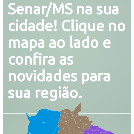
Senar/MS na sua
cidade! Clique no
mapa ao lado e
confira as
novidades para
sua região.
SO
PG
AL
CX
CO
CR
FI
RI
CH
CL
SG
LA
PA