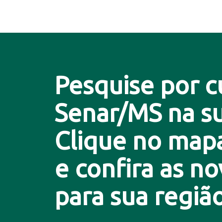
Pesquise por c
Senar/MS na su
Clique no map
e confira as n
para sua região