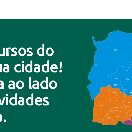
ursos do
CO
a cidade!
LA
a ao lado
AQ
MI
BD
A
ovidades
BO
NI
PO
.
JD
GL
BV
CC
AJ