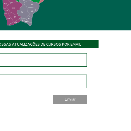
JU
AM
NV
AB
CS
IQ
IG
TA
PR
EL
JP
MN
SQ
OSSAS ATUALIZAÇÕES DE CURSOS POR EMAIL