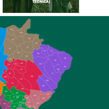
SO
PG
AL
CX
CR
FI
RI
CH
CL
SG
PA
CA
PB
RN
IN
BA
RO
AG
CN
AT
JG
SE
TE
TL
RP
N
DB
CG
BR
SI
SR
NA
MA
RB
BT
NO
IT
DR
AN
AR
DE
DO
FS
IV
GD
BP
PP
VC
NH
LC
CP
TA
JT