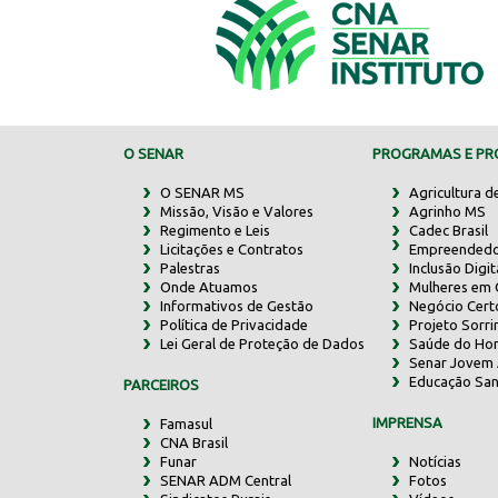
O SENAR
PROGRAMAS E PRO
O SENAR MS
Agricultura d
Missão, Visão e Valores
Agrinho MS
Regimento e Leis
Cadec Brasil
Licitações e Contratos
Empreendedo
Palestras
Inclusão Digit
Onde Atuamos
Mulheres em
Informativos de Gestão
Negócio Cert
Política de Privacidade
Projeto Sorr
Lei Geral de Proteção de Dados
Saúde do Ho
Senar Jovem 
Educação San
PARCEIROS
IMPRENSA
Famasul
CNA Brasil
Funar
Notícias
SENAR ADM Central
Fotos