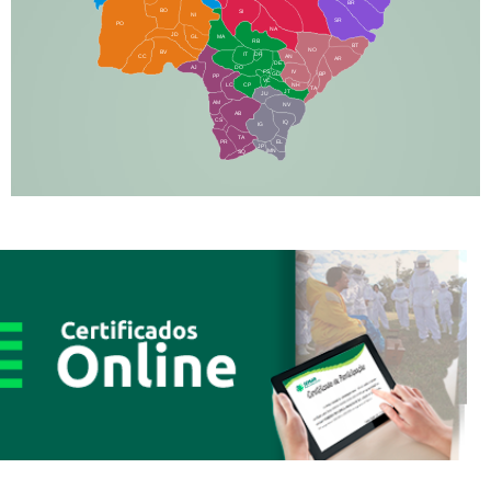
BR
BO
SI
NI
SR
PO
NA
JD
GL
MA
RB
BT
NO
BV
IT
DR
CC
AN
AR
DE
AJ
DO
FS
IV
GD
BP
PP
VC
NH
LC
CP
TA
JT
JU
AM
NV
AB
CS
IQ
IG
TA
PR
EL
JP
MN
SQ