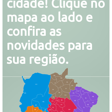
cidade! Clique no
mapa ao lado e
confira as
novidades para
sua região.
SO
PG
AL
CX
CO
CR
FI
RI
CH
CL
SG
LA
PA
CA
PB
RN
IN
BA
RO
AG
CN
AQ
AT
JG
SE
MI
TE
TL
BD
RP
AN
DB
CG