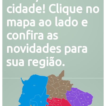
cidade! Clique no
mapa ao lado e
confira as
novidades para
sua região.
SO
PG
AL
CX
CO
CR
FI
RI
CH
CL
SG
LA
PA
CA
PB
RN
IN
BA
RO
AG
CN
AQ
AT
JG
SE
MI