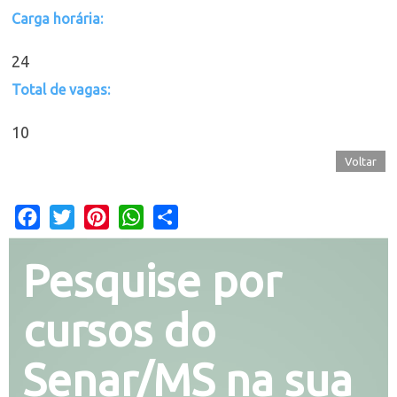
Carga horária:
24
Total de vagas:
10
Voltar
Facebook
Twitter
Pinterest
WhatsApp
Share
Pesquise por
cursos do
Senar/MS na sua