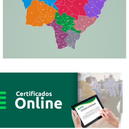
TE
TL
BD
RP
AN
DB
CG
BR
BO
SI
NI
SR
PO
NA
JD
GL
MA
RB
BT
NO
BV
IT
DR
CC
AN
AR
DE
AJ
DO
FS
IV
GD
BP
PP
VC
NH
LC
CP
TA
JT
JU
AM
NV
AB
CS
IQ
IG
TA
PR
EL
JP
MN
SQ