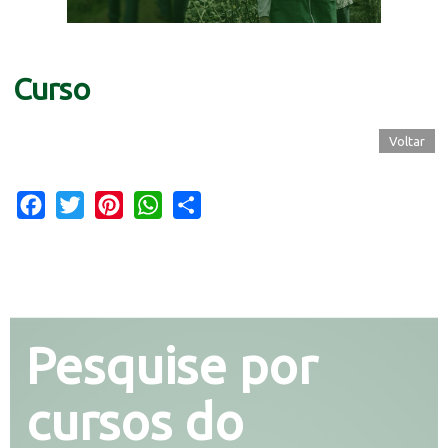
Curso
Voltar
Facebook
Twitter
Pinterest
WhatsApp
Share
Pesquise por
cursos do