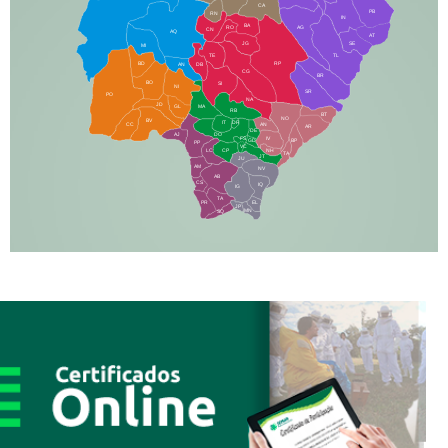
CA
PB
RN
IN
BA
RO
AG
CN
AQ
AT
JG
SE
MI
TE
TL
BD
RP
AN
DB
CG
BR
BO
SI
NI
SR
PO
NA
JD
GL
MA
RB
BT
NO
BV
IT
DR
CC
AN
AR
DE
AJ
DO
FS
IV
GD
BP
PP
VC
NH
LC
CP
TA
JT
JU
AM
NV
AB
CS
IQ
IG
TA
PR
EL
JP
MN
SQ