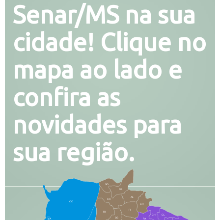
Senar/MS na sua
cidade! Clique no
mapa ao lado e
confira as
novidades para
sua região.
SO
PG
AL
CX
CO
CR
FI
RI
CH
CL
SG
LA
PA