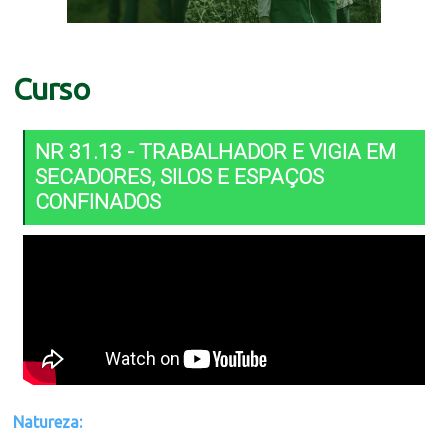
Curso
NR 31.13 - TRABALHADOR E VIGIA EM
SECADORES, SILOS E ESPAÇOS
CONFINADOS
Natureza: