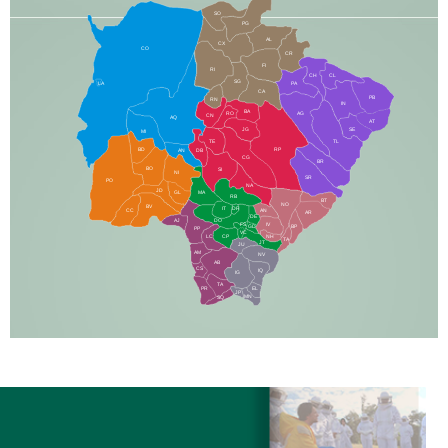
SO
PG
AL
CX
CO
CR
FI
RI
CH
CL
SG
LA
PA
CA
PB
RN
IN
BA
RO
AG
CN
AQ
AT
JG
SE
MI
TE
TL
BD
RP
AN
DB
CG
BR
BO
SI
NI
SR
PO
NA
JD
GL
MA
RB
BT
NO
BV
IT
DR
CC
AN
AR
DE
AJ
DO
FS
IV
GD
BP
PP
VC
NH
LC
CP
TA
JT
JU
AM
NV
AB
CS
IQ
IG
TA
PR
EL
JP
MN
SQ