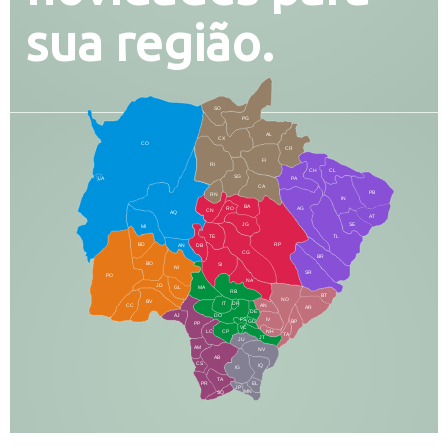
sua região.
SO
PG
AL
CX
CO
CR
FI
RI
CH
CL
SG
LA
PA
CA
PB
RN
IN
BA
RO
AG
CN
AQ
AT
JG
SE
MI
TE
TL
BD
RP
AN
DB
CG
BR
BO
SI
NI
SR
PO
NA
JD
GL
MA
RB
BT
NO
BV
IT
DR
CC
AN
AR
DE
AJ
DO
FS
IV
GD
BP
PP
VC
NH
LC
CP
TA
JT
JU
AM
NV
AB
CS
IQ
IG
TA
PR
EL
JP
MN
SQ