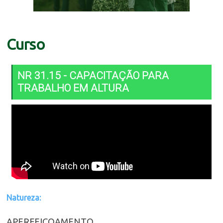
Curso
NR 31.15 - CAPACITAÇÃO PARA
TRABALHO EM ALTURA
Natureza:
APERFEIÇOAMENTO