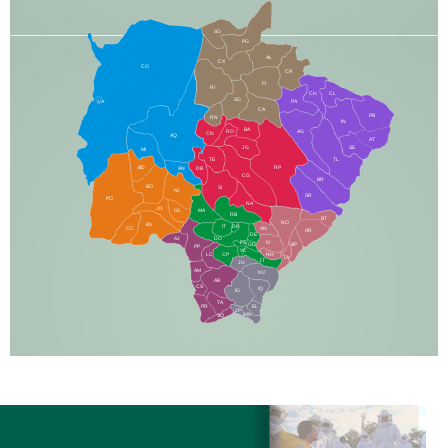
SO
PG
AL
CX
CO
CR
FI
RI
CH
CL
SG
LA
PA
CA
PB
RN
IN
BA
RO
AG
CN
AQ
AT
JG
SE
MI
TE
TL
BD
RP
AN
DB
CG
BR
BO
SI
NI
SR
PO
NA
JD
GL
MA
RB
BT
NO
BV
IT
DR
CC
AN
AR
DE
AJ
DO
FS
IV
GD
BP
PP
VC
NH
LC
CP
TA
JT
JU
AM
NV
AB
CS
IQ
IG
TA
PR
EL
JP
MN
SQ