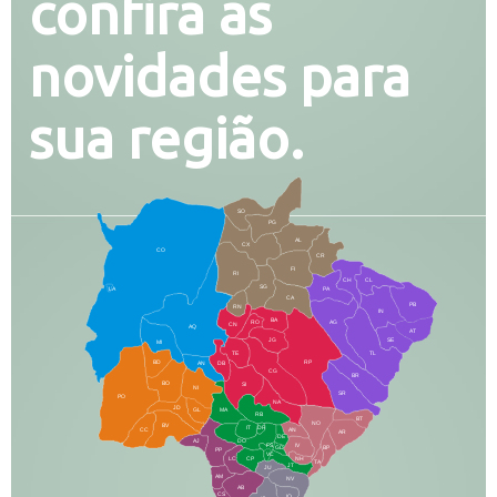
confira as
novidades para
sua região.
SO
PG
AL
CX
CO
CR
FI
RI
CH
CL
SG
LA
PA
CA
PB
RN
IN
BA
RO
AG
CN
AQ
AT
JG
SE
MI
TE
TL
BD
RP
AN
DB
CG
BR
BO
SI
NI
SR
PO
NA
JD
GL
MA
RB
BT
NO
BV
IT
DR
CC
AN
AR
DE
AJ
DO
FS
IV
GD
BP
PP
VC
NH
LC
CP
TA
JT
JU
AM
NV
AB
CS
IQ