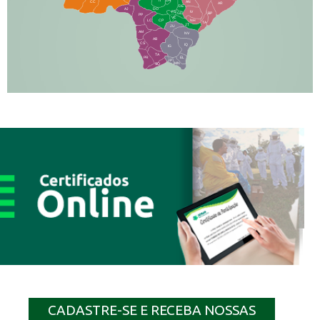
IT
DR
CC
AN
AR
DE
AJ
DO
FS
IV
GD
BP
PP
VC
NH
LC
CP
TA
JT
JU
AM
NV
AB
CS
IQ
IG
TA
PR
EL
JP
MN
SQ
CADASTRE-SE E RECEBA NOSSAS