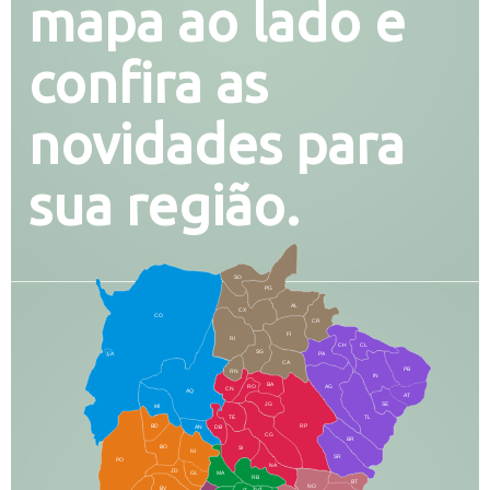
mapa ao lado e
confira as
novidades para
sua região.
SO
PG
AL
CX
CO
CR
FI
RI
CH
CL
SG
LA
PA
CA
PB
RN
IN
BA
RO
AG
CN
AQ
AT
JG
SE
MI
TE
TL
BD
RP
AN
DB
CG
BR
BO
SI
NI
SR
PO
NA
JD
GL
MA
RB
BT
NO
BV