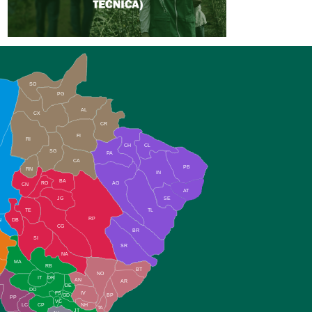
SO
PG
AL
CX
CR
FI
RI
CH
CL
SG
PA
CA
PB
RN
IN
BA
RO
AG
CN
AT
JG
SE
TE
TL
RP
N
DB
CG
BR
SI
SR
NA
MA
RB
BT
NO
IT
DR
AN
AR
DE
DO
FS
IV
GD
BP
PP
VC
NH
LC
CP
TA
JT