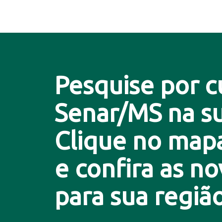
Pesquise por c
Senar/MS na su
Clique no map
e confira as n
para sua região