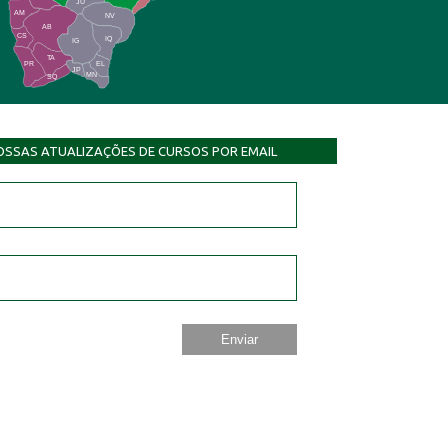
JU
AM
NV
AB
CS
IQ
IG
TA
PR
EL
JP
MN
SQ
OSSAS ATUALIZAÇÕES DE CURSOS POR EMAIL