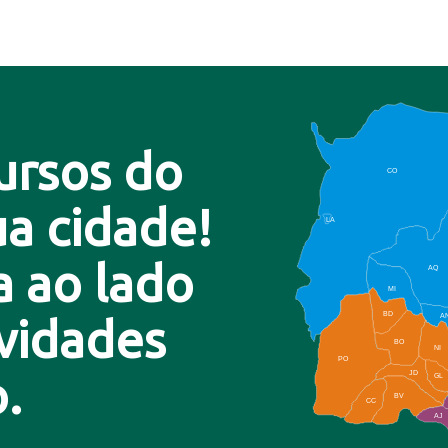
ursos do
CO
a cidade!
LA
a ao lado
AQ
MI
BD
A
ovidades
BO
NI
PO
.
JD
GL
BV
CC
AJ