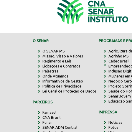
O SENAR
PROGRAMAS E PRO
O SENAR MS
Agricultura d
Missão, Visão e Valores
Agrinho MS
Regimento e Leis
Cadec Brasil
Licitações e Contratos
Empreendedo
Palestras
Inclusão Digit
Onde Atuamos
Mulheres em
Informativos de Gestão
Negócio Cert
Política de Privacidade
Projeto Sorr
Lei Geral de Proteção de Dados
Saúde do Ho
Senar Jovem 
Educação San
PARCEIROS
IMPRENSA
Famasul
CNA Brasil
Funar
Notícias
SENAR ADM Central
Fotos