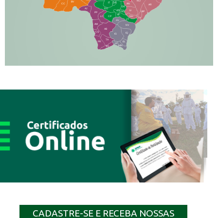
NO
BV
IT
DR
CC
AN
AR
DE
AJ
DO
FS
IV
GD
BP
PP
VC
NH
LC
CP
TA
JT
JU
AM
NV
AB
CS
IQ
IG
TA
PR
EL
JP
MN
SQ
CADASTRE-SE E RECEBA NOSSAS