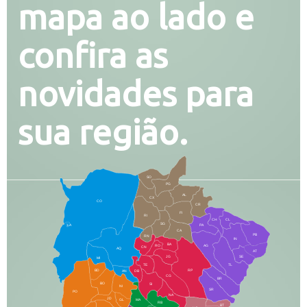
mapa ao lado e
confira as
novidades para
sua região.
SO
PG
AL
CX
CO
CR
FI
RI
CH
CL
SG
LA
PA
CA
PB
RN
IN
BA
RO
AG
CN
AQ
AT
JG
SE
MI
TE
TL
BD
RP
AN
DB
CG
BR
BO
SI
NI
SR
PO
NA
JD
GL
MA
RB
BT